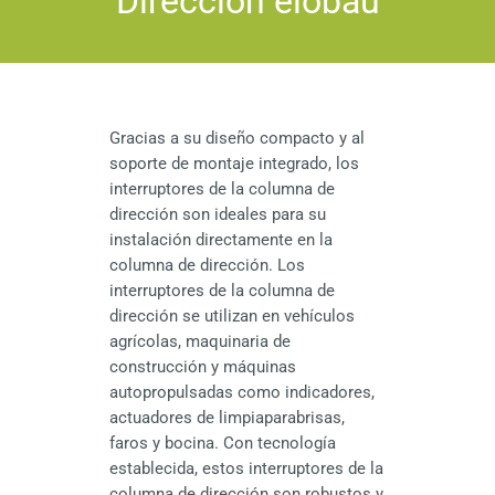
Interruptores de émbolo
Accesorios de programación y configuración
DESCARGAS
Accesorios de tubería y de succión
Juegos de cables y conectores
Accesorios de interruptor de flotador de
miniatura
Accesorios de montaje
Accesorios para sensores de ángulo
Gracias a su diseño compacto y al
Accesorios sensores ultrasónicos
soporte de montaje integrado, los
interruptores de la columna de
dirección son ideales para su
instalación directamente en la
columna de dirección. Los
interruptores de la columna de
dirección se utilizan en vehículos
agrícolas, maquinaria de
construcción y máquinas
autopropulsadas como indicadores,
actuadores de limpiaparabrisas,
faros y bocina. Con tecnología
establecida, estos interruptores de la
columna de dirección son robustos y