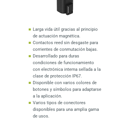
Interruptores de émbolo
Accesorios de programación y configuración
DESCARGAS
Accesorios de tubería y de succión
Juegos de cables y conectores
Accesorios de interruptor de flotador de
miniatura
Accesorios de montaje
Accesorios para sensores de ángulo
Larga vida útil gracias al principio
de actuación magnética.
Accesorios sensores ultrasónicos
Contactos reed sin desgaste para
corrientes de conmutación bajas.
Desarrollado para duras
condiciones de funcionamiento
con electrónica interna sellada a la
clase de protección IP67.
Disponible con varios colores de
botones y símbolos para adaptarse
a la aplicación.
Varios tipos de conectores
disponibles para una amplia gama
de usos.