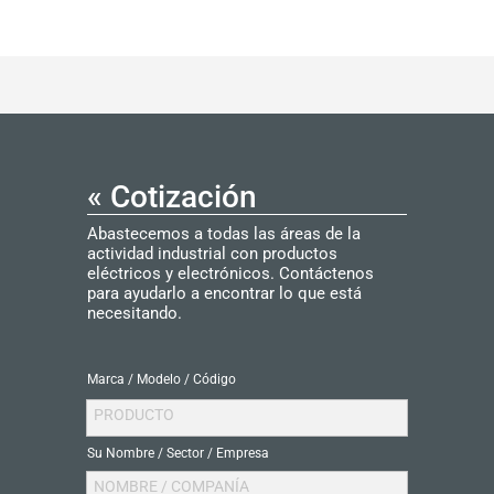
Hoja de datos - Interruptor pulsador
145… AE -
elobau
« Cotización
Abastecemos a todas las áreas de la
actividad industrial con productos
eléctricos y electrónicos. Contáctenos
para ayudarlo a encontrar lo que está
necesitando.
Marca / Modelo / Código
PRODUCTO
Su Nombre / Sector / Empresa
NOMBRE / COMPANÍA