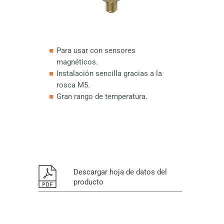
Interruptores de émbolo
Accesorios de programación y configuración
DESCARGAS
Accesorios de tubería y de succión
Juegos de cables y conectores
Accesorios de interruptor de flotador de
miniatura
Accesorios de montaje
Accesorios para sensores de ángulo
Para usar con sensores
magnéticos.
Accesorios sensores ultrasónicos
Instalación sencilla gracias a la
rosca M5.
Gran rango de temperatura.
Descargar hoja de datos del
producto
H
oja de datos - Imán de óxido
3015.0 23 × 17.5x16mm - elobau