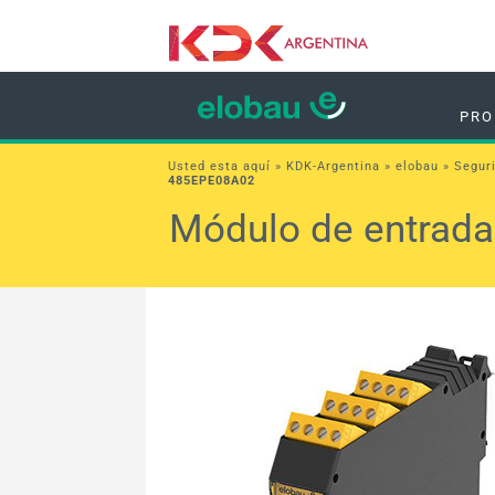
PRO
Usted esta aquí »
KDK-Argentina
»
elobau
»
Segur
485EPE08A02
Módulo de entrada