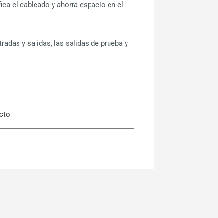
ica el cableado y ahorra espacio en el
radas y salidas, las salidas de prueba y
ucto
lida eloProg 485EPE08A02 -
elobau